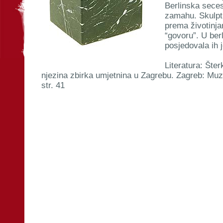
Berlinska sece
zamahu. Skulptu
prema životinja
“govoru”. U ber
posjedovala ih 
Literatura: Šter
njezina zbirka umjetnina u Zagrebu. Zagreb: Muz
str. 41