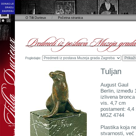
O Tilli Durieux
/
Početna stranica
Pogledajte:
Tuljan
August Gaul
Berlin, između 
izlivena bronc
vis. 4,7 cm
postament: 4,4 
MGZ 4744
Plastika koja ne
stvarnosti, već