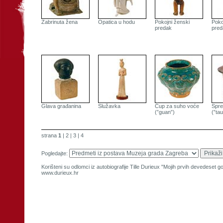
Zabrinuta žena
Opatica u hodu
Pokojni ženski
Poko
predak
pred
Glava građanina
Služavka
Ćup za suho voće
Spre
(”guan”)
(”ta
strana
1
|
2
|
3
|
4
Pogledajte:
Korišteni su odlomci iz autobiografije Tille Durieux "Mojih prvih devedeset 
www.durieux.hr