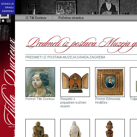
O Tilli Durieux
/
Početna stranica
PREDMETI IZ POSTAVA MUZEJA GRADA ZAGREBA
Portret Tille Durieux
Raspelo s
Portret Edmunda
Tulj
pripadnim kožnim
Hrdličke
etuiom